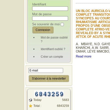
Identifiant
UN BLOC AURICULO-
Mot de passe
COMPLET TRANSITOI
SYNCOPES AU COUR
RHUMATISME ARTICUL
Se souvenir de moi
PROPOS D’UNE OBSE
COMPLETE ATRIO-VE
REVEALED BY A SYN
ATTCK OF ACUTE R
Mot de passe oublié
?
A. MBAYE, N.D. GAYE,
KHARCHI, A.W. SARR,
Identifiant oublié ?
OMAR, LEYE MMCBO, 
Read more
Créer un compte
Today
5683
Total :
6843259