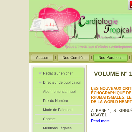
Accueil
Nos Comités
Nos Parutions
VOLUME N° 13
Rédacteur en chef
Directeur de publication
Rédacteurs en
Chef Adjoint
LES NOUVEAUX CRIT
Abonnement annuel
Directeur de
ÉCHOGRAPHIQUE DE
publication
RHUMATISMALES. L
Prix du Numéro
adjoint
DE LA WORLD HEART
Mode de Paiement
A. KANE 1, S. KINGUÉ
MBAYE1
Contact
Read more
Mentions Légales