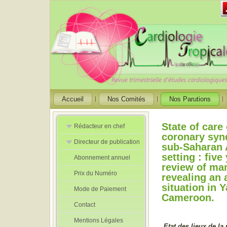
Accueil
Nos Comités
Nos Parutions
State of care
Rédacteur en chef
coronary syn
Directeur de publication
Rédacteurs en
sub-Saharan 
Chef Adjoint
setting : five
Abonnement annuel
Directeur de
review of m
publication
Prix du Numéro
adjoint
revealing an 
situation in 
Mode de Paiement
Cameroon.
Contact
Mentions Légales
Etat des lieux de la