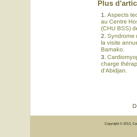
Plus d'artic
Aspects tec
au Centre Hosp
(CHU BSS) de 
Syndrome m
la visite ann
Bamako.
Cardiomyopa
charge thérape
d’Abidjan.
D
Copyright © 2013, Car