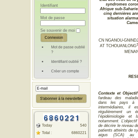
syndromes coron
Identifiant
Afrique sub-Saharie
cinq dernières an
Mot de passe
situation alarm
Came
Se souvenir de moi
CN NGANOU-GNINDJ
AT TCHOUANLONG
Mot de passe oublié
MENA
?
Identifiant oublié ?
Créer un compte
RES
Contexte et Objecti
fardeau des maladie
dans les pays à r
intermédiaires, il e
régulièrement un 
l’épidémiologie et 
notamment. L’objectif 
Today
540
de décrire le niveau d
patients atteints de 
Total :
6860221
aigus (SCA) au 