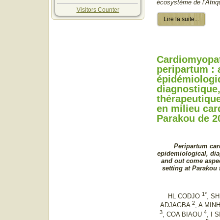
écosystème de l’Afriq
Visitors Counter
Lire la suite...
Cardiomyopat
peripartum : 
épidémiologi
diagnostique
thérapeutique
en milieu car
Parakou de 2
Peripartum car
epidemiological, dia
and out come aspec
setting at
Parakou 
1*
HL CODJO
, S
2
ADJAGBA
, A MI
3
4
, COA BIAOU
, I 