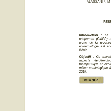
5
ALASSANI
, 
RES
Introduction
: La 
péripartum (CMPP) e
grave de la grosse
épidémiologie est e
Bénin.
Objectif
: Ce travail
aspects épidémiolog
thérapeutique et évo
milieu cardiologique
2019.
Lire la suite...