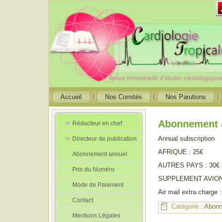
Accueil
Nos Comités
Nos Parutions
Abonnement 
Rédacteur en chef
Annual subscription
Directeur de publication
Rédacteurs en
Chef Adjoint
AFRIQUE : 25€
Abonnement annuel
Directeur de
publication
AUTRES PAYS : 30€
Prix du Numéro
adjoint
SUPPLEMENT AVION :
Mode de Paiement
Air mail extra charge 
Contact
Catégorie :
Abon
Mentions Légales