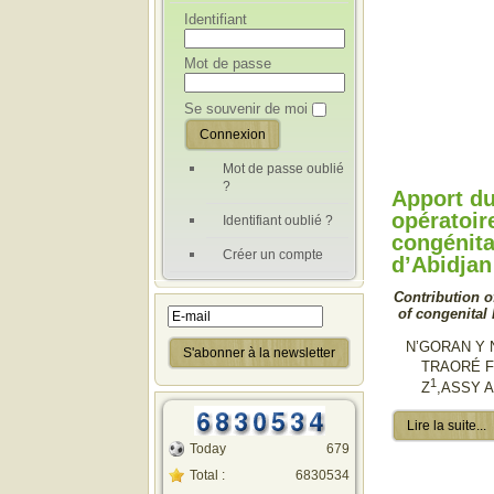
Identifiant
Mot de passe
Se souvenir de moi
Mot de passe oublié
?
Apport du
opératoir
Identifiant oublié ?
congénital
Créer un compte
d’Abidjan
Contribution o
of congenital 
N’GORAN Y 
TRAORÉ 
1
Z
,ASSY 
Lire la suite...
Today
679
Total :
6830534