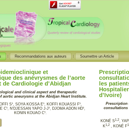
s
Recommandations aux auteurs
Soumettre un Article
idemioclinique et
Prescripti
ique des anévrysmes de l’aorte
consultati
ut de Cardiologie d’Abidjan
les patien
Hospitalie
logical and clinical aspect and therapeutic
d’Ivoire)
aortic aneurysms at the Abidjan Heart Institute.
Prescription 
FFI S¹, SOYA KOSSA E¹, KOFFI KOUASSI F¹,
consultations 
E C¹, N’DJESSAN YAPO J-J¹, DJOMA ADON HD¹,
KONIN KOUAO C¹.
1,2
KONÉ S
, YA
1,2
1
K
, KONÉ F