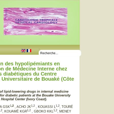
.
on des hypolipémiants en
on de Médecine Interne chez
ts diabétiques du Centre
r Universitaire de Bouaké (Côte
of lipid-lowering drugs in internal medicine
for diabetic patients at the Bouake University
Hospital Center (Ivory Coast).
1
,2
1,2
1,2
PA GSK
, ACHO JK
, KOUASSI L
, TOURÉ
,2
1,2
1,2
,
KOUAMÉ KGR
, GBOKO KKL
,
MENEY