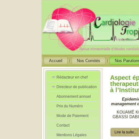
Accueil
Nos Comités
Nos Parution
Aspect ép
Rédacteur en chef
therapeut
Directeur de publication
Rédacteurs en
à l’Instit
Chef Adjoint
Abonnement annuel
Directeur de
Epidemio
publication
management of 
Prix du Numéro
adjoint
KOUAMÉ KO
Mode de Paiement
GBASSI DABI
Contact
Lire la suite...
Mentions Légales