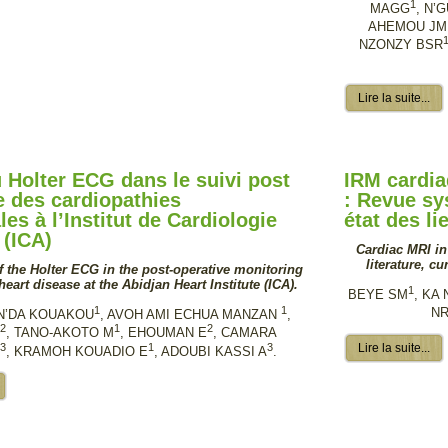
1
MAGG
, N’
AHEMOU JM
NZONZY BSR
Lire la suite...
 Holter ECG dans le suivi post
IRM cardia
e des cardiopathies
: Revue sys
es à l’Institut de Cardiologie
état des li
 (ICA)
Cardiac MRI in
literature, c
f the Holter ECG in the post-operative monitoring
heart disease at the Abidjan Heart Institute (ICA).
1
BEYE SM
, KA
1
1
N
N’DA KOUAKOU
, AVOH AMI ECHUA MANZAN
,
2
1
2
F
, TANO-AKOTO M
, EHOUMAN E
, CAMARA
3
1
3
Lire la suite...
A
, KRAMOH KOUADIO E
, ADOUBI KASSI A
.