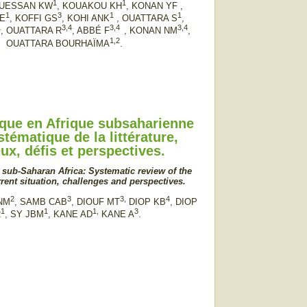
1
1
GUESSAN KW
, KOUAKOU KH
, KONAN YF ,
1
3
1
1
E
, KOFFI GS
, KOHI ANK
, OUATTARA S
,
1
3,4
3,4
3,4
, OUATTARA R
, ABBÉ F
, KONAN NM
,
1,2
OUATTARA BOURHAÏMA
.
que en Afrique subsaharienne
tématique de la littérature,
eux, défis et perspectives.
 sub-Saharan Africa: Systematic review of the
urrent situation, challenges and perspectives.
2
3
3,
4
 NM
, SAMB CAB
, DIOUF MT
DIOP KB
, DIOP
1
1
1,
3
R
, SY JBM
, KANE AD
KANE A
.