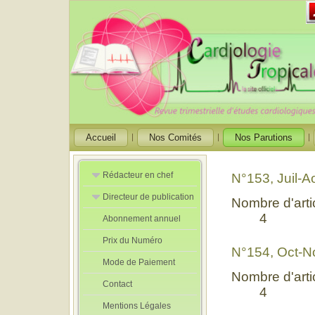
Accueil
Nos Comités
Nos Parutions
Rédacteur en chef
N°153, Juil-
Directeur de publication
Rédacteurs en
Nombre d'artic
Chef Adjoint
4
Abonnement annuel
Directeur de
publication
Prix du Numéro
adjoint
N°154, Oct-N
Mode de Paiement
Nombre d'artic
Contact
4
Mentions Légales