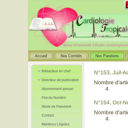
Accueil
Nos Comités
Nos Parutions
Rédacteur en chef
N°153, Juil-
Directeur de publication
Rédacteurs en
Nombre d'artic
Chef Adjoint
4
Abonnement annuel
Directeur de
publication
Prix du Numéro
adjoint
N°154, Oct-N
Mode de Paiement
Nombre d'artic
Contact
4
Mentions Légales