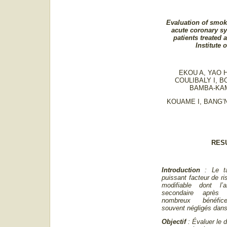
Evaluation of smoki
acute coronary s
patients treated 
Institute 
EKOU A, YAO 
COULIBALY I, BO
BAMBA-KA
KOUAME I, BANG’N
RES
Introduction
: Le t
puissant facteur de ri
modifiable dont l’a
secondaire aprè
nombreux bénéfices
souvent négligés dans
Objectif
: Évaluer le d