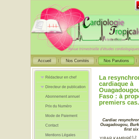
Accueil
Nos Comités
Nos Parutions
La resynchro
Rédacteur en chef
cardiaque à
Directeur de publication
Rédacteurs en
Ouagadougou
Chef Adjoint
Faso : à prop
Abonnement annuel
Directeur de
premiers cas
publication
Prix du Numéro
adjoint
Mode de Paiement
Cardiac resynchron
Ouagadougou, Burki
Contact
first si
Mentions Légales
1,2
YIBAR KAMBIRÉ
,