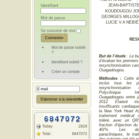
Identifiant
JEAN-BAPTIST
KOUDOUGOU JO
GEORGES MILLOG
Mot de passe
LUCIE V.A NEBIÉ
Se souvenir de moi
RES
Mot de passe oublié
?
But de l’étude
: Le bu
d’évaluer les premiers
Identifiant oublié ?
resynchronisation card
Ouagadougou.
Créer un compte
Méthodes :
Cette é
inclus tous les pa
resynchronisatio
Polyclinique In
Ouagadougou entre j
2012. Etaient in
insuffisants cardiaqu
la New York Heart As
traitement médical 
toléré, avec un Q
fraction d’éjection d
Today
2829
40/%. Les donn
Total :
6847072
paracliniques, le trai
des patients ont été re