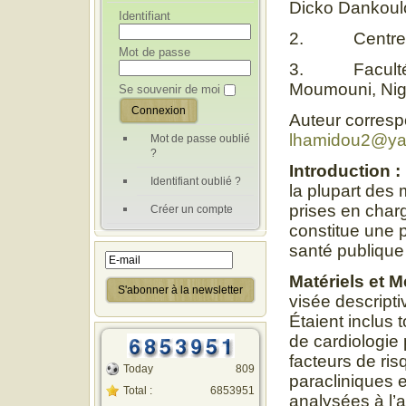
Dicko Dankoul
Identifiant
2. Centre Hos
Mot de passe
3. Faculté de
Moumouni, Nig
Se souvenir de moi
Auteur corres
lhamidou2@ya
Mot de passe oublié
?
Introduction :
Identifiant oublié ?
la plupart des
prises en char
Créer un compte
constitue une 
santé publique
Matériels et 
visée descript
Étaient inclus 
de cardiologie 
facteurs de ri
Today
809
paracliniques e
Total :
6853951
analysées à l’a