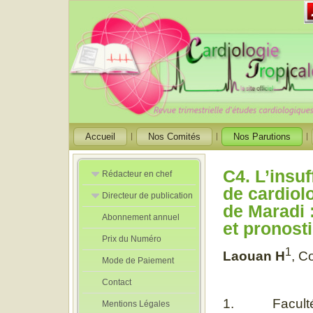
Accueil
Nos Comités
Nos Parutions
C4. L’insuf
Rédacteur en chef
de cardiol
Directeur de publication
Rédacteurs en
de Maradi :
Chef Adjoint
Abonnement annuel
Directeur de
et pronost
publication
Prix du Numéro
adjoint
1
Laouan H
, Co
Mode de Paiement
Contact
1. Faculté de
Mentions Légales