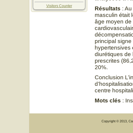
Visitors Counter
Résultats
: Au
masculin était
âge moyen de 6
cardiovasculair
décompensation
principal signe
hypertensives é
diurétiques de 
prescrites (86,
20%.
Conclusion L’in
d’hospitalisati
centre hospital
Mots clés
: In
Copyright © 2013, Car