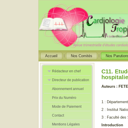
Accueil
Nos Comités
Nos Parution
C11. Etud
Rédacteur en chef
hospitali
Directeur de publication
Rédacteurs en
Chef Adjoint
Auteurs : FET
Abonnement annuel
Directeur de
publication
Prix du Numéro
adjoint
1 : Départemen
Mode de Paiement
2 : Institut Nat
Contact
3 : Faculté des
Mentions Légales
Introduction