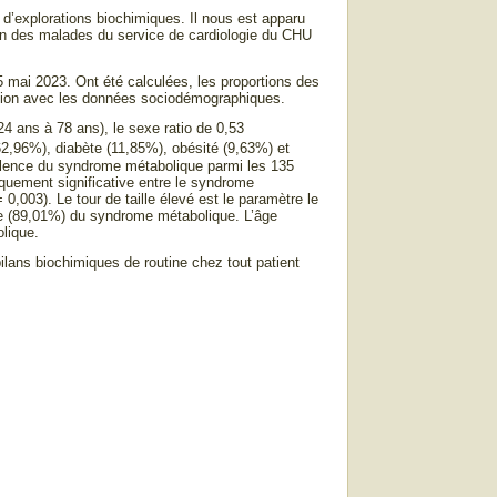
 d’explorations biochimiques. Il nous est apparu
on des malades du service de cardiologie du CHU
05 mai 2023. Ont été calculées, les proportions des
tion avec les données sociodémographiques.
24 ans à 78 ans), le sexe ratio de 0,53
62,96%), diabète (11,85%), obésité (9,63%) et
révalence du syndrome métabolique parmi les 135
iquement significative entre le syndrome
 0,003). Le tour de taille élevé est le paramètre le
le (89,01%) du syndrome métabolique. L’âge
lique.
lans biochimiques de routine chez tout patient