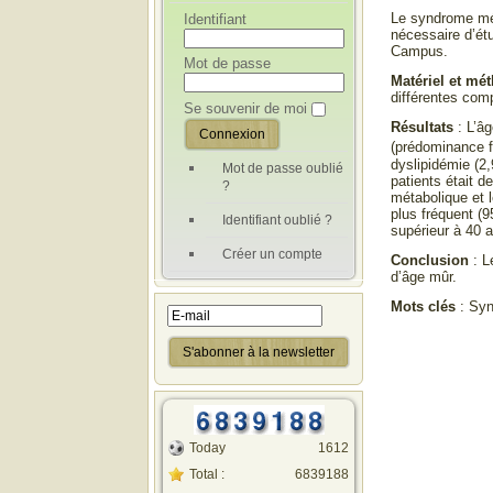
Le syndrome mét
Identifiant
nécessaire d’ét
Campus.
Mot de passe
Matériel et mé
différentes co
Se souvenir de moi
Résultats
: L’âg
(prédominance 
dyslipidémie (2,
Mot de passe oublié
patients était 
?
métabolique et l
plus fréquent (
Identifiant oublié ?
supérieur à 40 
Créer un compte
Conclusion
: L
d’âge mûr.
Mots clés
: Syn
Today
1612
Total :
6839188