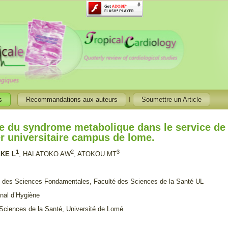
s
Recommandations aux auteurs
Soumettre un Article
e du syndrome metabolique dans le service de 
er universitaire campus de lome.
1
2
3
EKE L
, HALATOKO AW
, ATOKOU MT
t des Sciences Fondamentales, Faculté des Sciences de la Santé UL
ional d’Hygiène
 Sciences de la Santé, Université de Lomé