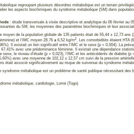
abolique regroupant plusieurs désordres métabolique est un terrain privilégié
udier les aspects biochimiques du syndrome métabolique (SM) dans populati
thode
: étude transversale à visée descriptive et analytique du 06 février au 
mposantes du SM, les moyennes des paramètres biochimiques et leur associa
e moyen de la population globale de 135 patients était de 55,44 ± 12,73 ans (
2
féminine) et l’IMC moyen 28,76
±
6,52 kg/m
. Les comorbidités étaient HTA (
96%). Il existait un lien significatif entre l’IMC et le sexe (p = 0,004). La p
de 67,41% avec une prédominance féminine. Il existait une dépendance statist
e sexe, le niveau d’étude (p = 0,023), l’IMC et les antécédents de diabète (p =
95,60%) avec une moyenne de 102,12 ± 12,57 cm suivi de la pression artériel
ans était associé significativement au risque de survenue du syndrome métabo
e syndrome métabolique est un problème de santé publique nécessitant des bi
drome métabolique, cardiologie, Lomé (Togo)